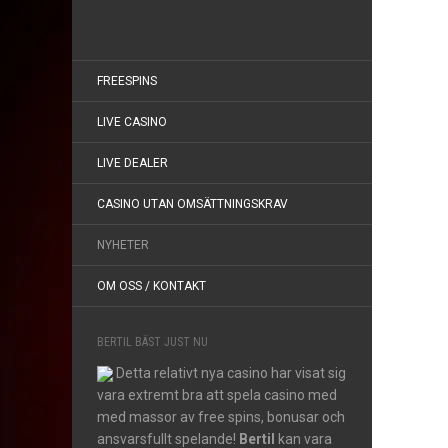
FREESPINS
LIVE CASINO
LIVE DEALER
CASINO UTAN OMSÄTTNINGSKRAV
NYHETER
OM OSS / KONTAKT
BERTIL BÄST JUST NU
Detta relativt nya casino har visat sig
vara extremt bra att spela casino med
med massor av free spins, bonusar och
ansvarsfullt spelande!
Bertil
kan vara