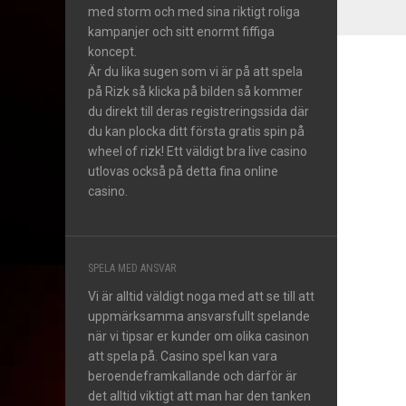
med storm och med sina riktigt roliga
kampanjer och sitt enormt fiffiga
koncept.
Är du lika sugen som vi är på att spela
på Rizk så klicka på bilden så kommer
du direkt till deras registreringssida där
du kan plocka ditt första gratis spin på
wheel of rizk! Ett väldigt bra live casino
utlovas också på detta fina online
casino.
SPELA MED ANSVAR
Vi är alltid väldigt noga med att se till att
uppmärksamma ansvarsfullt spelande
när vi tipsar er kunder om olika casinon
att spela på. Casino spel kan vara
beroendeframkallande och därför är
det alltid viktigt att man har den tanken