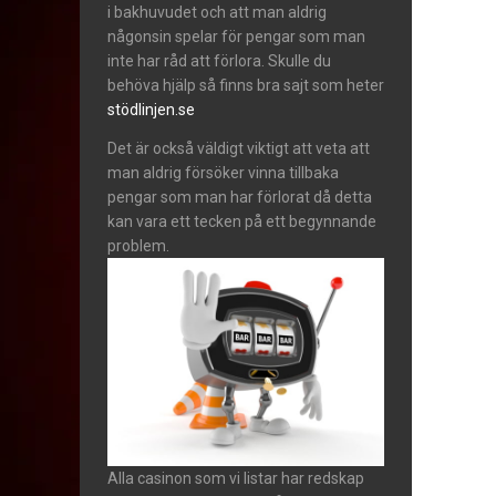
i bakhuvudet och att man aldrig
någonsin spelar för pengar som man
inte har råd att förlora. Skulle du
behöva hjälp så finns bra sajt som heter
stödlinjen.se
Det är också väldigt viktigt att veta att
man aldrig försöker vinna tillbaka
pengar som man har förlorat då detta
kan vara ett tecken på ett begynnande
problem.
Alla casinon som vi listar har redskap